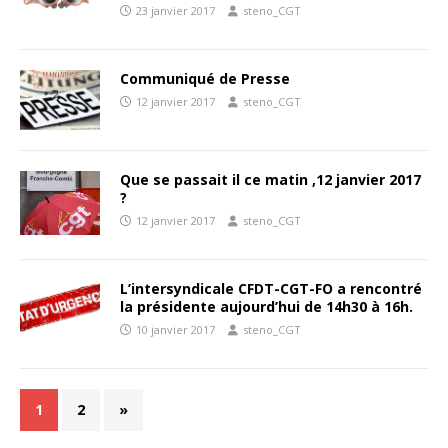
23 janvier 2017
steno_CGT
Communiqué de Presse
12 janvier 2017
steno_CGT
Que se passait il ce matin ,12 janvier 2017
?
12 janvier 2017
steno_CGT
L’intersyndicale CFDT-CGT-FO a rencontré
la présidente aujourd’hui de 14h30 à 16h.
10 janvier 2017
steno_CGT
1
2
»