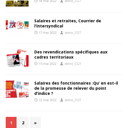
18 mai 2022
steno_CGT
Salaires et retraites, Courrier de
l’intersyndical
17 mai 2022
steno_CGT
Des revendications spécifiques aux
cadres territoriaux
15 mai 2022
steno_CGT
Salaires des fonctionnaires :Qu’ en est-il
de la promesse de relever du point
d’indice ?
12 mai 2022
steno_CGT
1
2
»