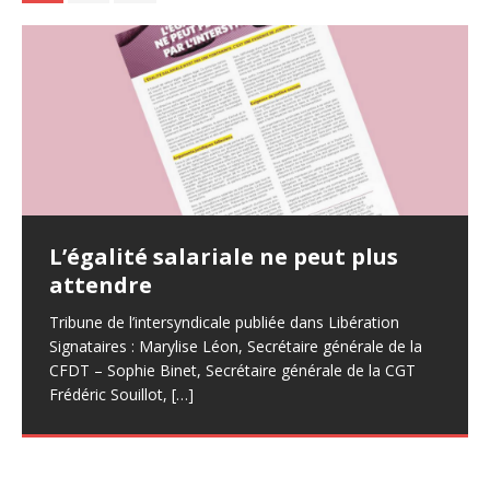
Carburant,alimentation,énergie
L’égalité salariale ne peut plus
CROTENAY EREA Quel avenir ?
tout augmente sauf les salaires
attendre
L’EREA condamné ? Courrier adressé aux élus locaux,
Dans la fonction publique, le gouvernement refuse
journalistes et syndicats (enseignants et Région),
Tribune de l’intersyndicale publiée dans Libération
toujours de revaloriser le point d’indice et les grilles
collège des Louataux, lycée PEV ,parents d’élèves des
Signataires : Marylise Léon, Secrétaire générale de la
indiciaires.
Louataux
CFDT – Sophie Binet, Secrétaire générale de la CGT
Frédéric Souillot,
[…]
La chaleur tue et ce n’est pas