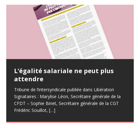
Carburant,alimentation,énergie
L’égalité salariale ne peut plus
CROTENAY EREA Quel avenir ?
tout augmente sauf les salaires
attendre
L’EREA condamné ? Courrier adressé aux élus locaux,
Dans la fonction publique, le gouvernement refuse
journalistes et syndicats (enseignants et Région),
Tribune de l’intersyndicale publiée dans Libération
toujours de revaloriser le point d’indice et les grilles
collège des Louataux, lycée PEV ,parents d’élèves des
Signataires : Marylise Léon, Secrétaire générale de la
indiciaires.
Louataux
CFDT – Sophie Binet, Secrétaire générale de la CGT
Frédéric Souillot,
[…]
La chaleur tue et ce n’est pas