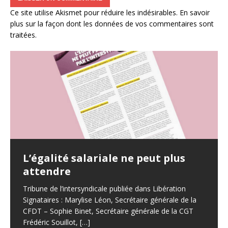
Ce site utilise Akismet pour réduire les indésirables.
En savoir
plus sur la façon dont les données de vos commentaires sont
traitées
.
Carburant,alimentation,énergie
L’égalité salariale ne peut plus
CROTENAY EREA Quel avenir ?
tout augmente sauf les salaires
attendre
L’EREA condamné ? Courrier adressé aux élus locaux,
Dans la fonction publique, le gouvernement refuse
journalistes et syndicats (enseignants et Région),
Tribune de l’intersyndicale publiée dans Libération
toujours de revaloriser le point d’indice et les grilles
collège des Louataux, lycée PEV ,parents d’élèves des
Signataires : Marylise Léon, Secrétaire générale de la
indiciaires.
Louataux
CFDT – Sophie Binet, Secrétaire générale de la CGT
Frédéric Souillot,
[…]